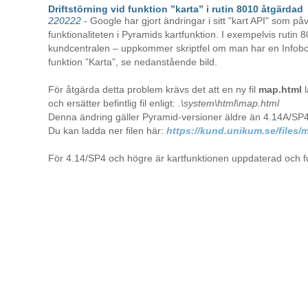
Driftstörning vid funktion ”karta” i rutin 8010 åtgärdad
220222
- Google har gjort ändringar i sitt "kart API" som på
funktionaliteten i Pyramids kartfunktion. I exempelvis rutin 
kundcentralen – uppkommer skriptfel om man har en Infob
funktion ”Karta”, se nedanstående bild.
För åtgärda detta problem krävs det att en ny fil
map.html
och ersätter befintlig fil enligt:
.\system\html\map.html
Denna ändring gäller Pyramid-versioner äldre än 4.14A/SP4
Du kan ladda ner filen här:
https://kund.unikum.se/files/
För 4.14/SP4 och högre är kartfunktionen uppdaterad och 