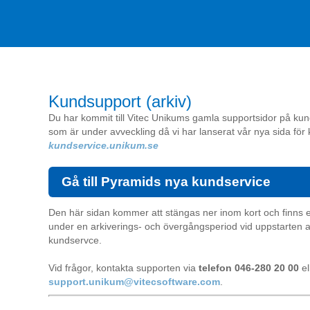
Kundsupport (arkiv)
Du har kommit till Vitec Unikums gamla supportsidor på ku
som är under avveckling då vi har lanserat vår nya sida för
kundservice.unikum.se
Gå till Pyramids nya kundservice
Den här sidan kommer att stängas ner inom kort och finns 
under en arkiverings- och övergångsperiod vid uppstarten 
kundservce.
Vid frågor, kontakta supporten via
telefon 046-280 20 00
el
support.unikum@vitecsoftware.com
.