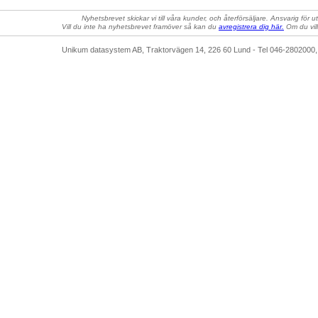
Nyhetsbrevet skickar vi till våra kunder, och återförsäljare. Ansvarig för 
Vill du inte ha nyhetsbrevet framöver så kan du
avregistrera dig här.
Om du vil
Unikum datasystem AB, Traktorvägen 14, 226 60 Lund - Tel 046-28020