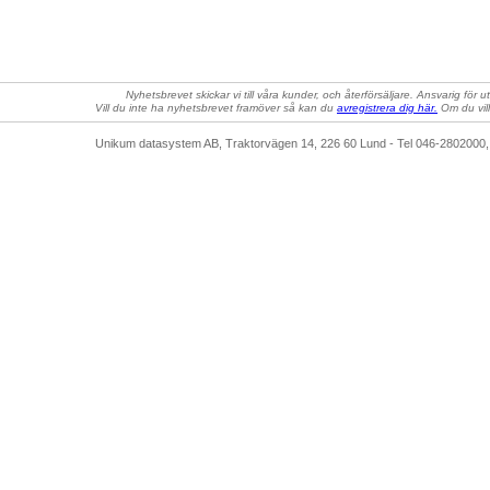
Nyhetsbrevet skickar vi till våra kunder, och återförsäljare. Ansvarig för 
Vill du inte ha nyhetsbrevet framöver så kan du
avregistrera dig här.
Om du vil
Unikum datasystem AB, Traktorvägen 14, 226 60 Lund - Tel 046-28020